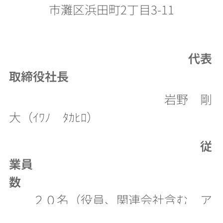
市灘区浜田町2丁目3-11
代表
取締役社長
岩野 剛
大（ｲﾜﾉ ﾀｶﾋﾛ）
従
業員
数
２０名（役員、関連会社含む ア
ルバイト除く） 営業部 建築工事